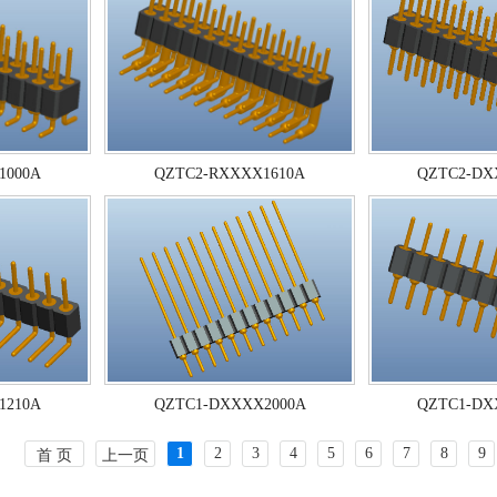
1000A
QZTC2-RXXXX1610A
QZTC2-DX
1210A
QZTC1-DXXXX2000A
QZTC1-DX
1
2
3
4
5
6
7
8
9
首 页
上一页