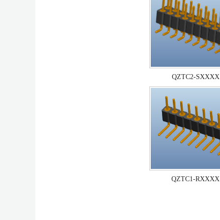
QZTC2-SXXXX
QZTC1-RXXXX