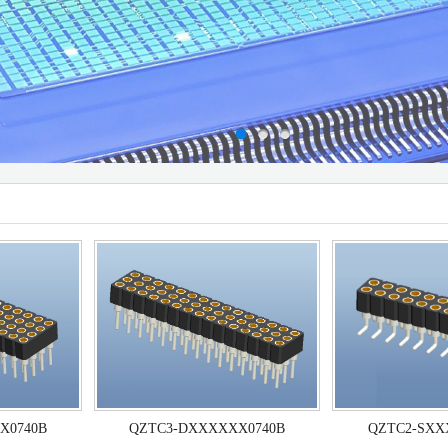
X0740B
QZTC3-DXXXXXX0740B
QZTC2-SXX